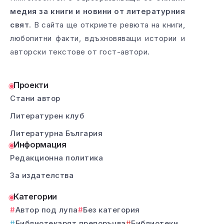
медия за книги и новини от литературния
свят
. В сайта ще откриете ревюта на книги,
любопитни факти, вдъхновяващи истории и
авторски текстове от гост-автори.
Проекти
Стани автор
Литературен клуб
Литературна България
Информация
Редакционна политика
За издателства
Категории
Автор под лупа
Без категория
Библиотекарят препоръчва
Библиотеки