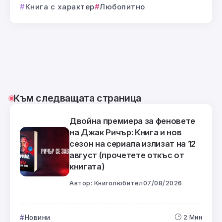
Книга с характер
Любопитно
Към следващата страница
Двойна премиера за феновете
на Джак Ричър: Книга и нов
сезон на сериала излизат на 12
август (прочетете откъс от
книгата)
Автор:
Книголюбител
07/08/2026
Новини
2 Мин