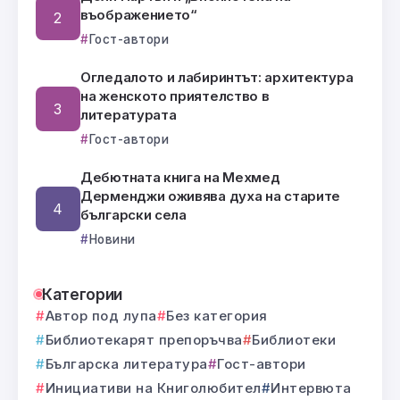
въображението“
Гост-автори
Огледалото и лабиринтът: архитектура
на женското приятелство в
литературата
Гост-автори
Дебютната книга на Мехмед
Дерменджи оживява духа на старите
български села
Новини
Категории
Автор под лупа
Без категория
Библиотекарят препоръчва
Библиотеки
Българска литература
Гост-автори
Инициативи на Книголюбител
Интервюта