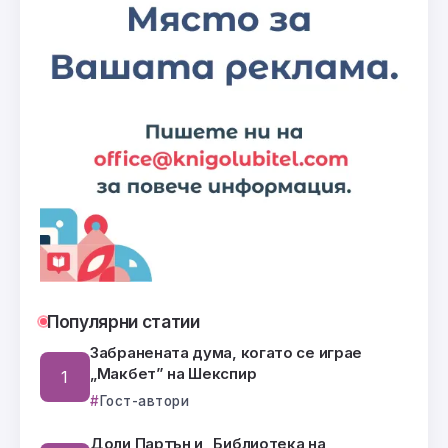
Популярни статии
Забранената дума, когато се играе
„Макбет” на Шекспир
Гост-автори
Доли Партън и „Библиотека на