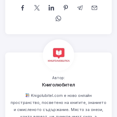
Автор:
Книголюбител
Knigolubitel.com е ново онлайн
пространство, посветено на книгите, знанието
и смисленото съдържание. Място за онези,
които вярват, че думите имат сила, а