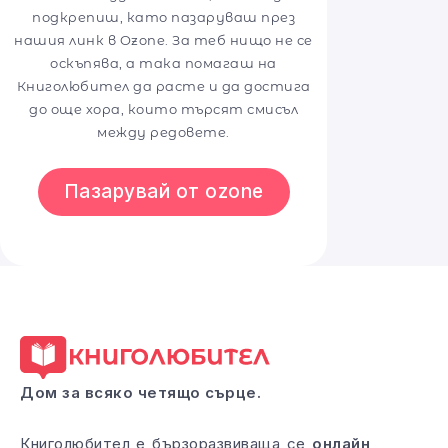
подкрепиш, като пазаруваш през
нашия линк в Ozone. За теб нищо не се
оскъпява, а така помагаш на
Книголюбител да расте и да достига
до още хора, които търсят смисъл
между редовете.
Пазарувай от ozone
Дом за всяко четящо сърце.
Книголюбител е бързоразвиваща се
онлайн