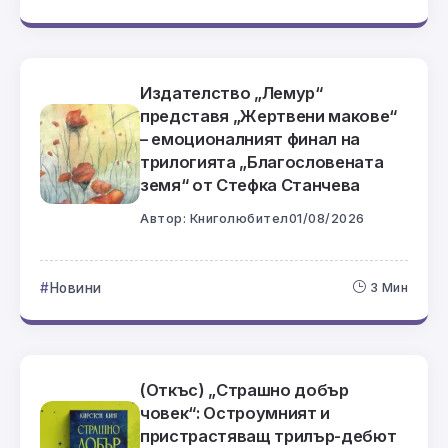
Издателство „Лемур“
представя „Жертвени макове“
– емоционалният финал на
трилогията „Благословената
земя“ от Стефка Станчева
Автор:
Книголюбител
01/08/2026
Новини
3 Мин
(Откъс) „Страшно добър
човек“: Остроумният и
пристрастяващ трилър-дебют