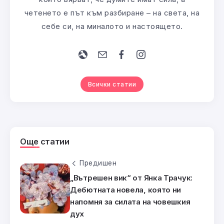
четенето е път към разбиране – на света, на
себе си, на миналото и настоящето.
Всички статии
Още статии
Предишен
„Вътрешен вик“ от Янка Трачук:
Дебютната новела, която ни
напомня за силата на човешкия
дух