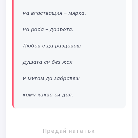
на властващия – мярка,
на роба – доброта.
Любов е да раздаваш
душата си без жал
и мигом да забравяш
кому какво си дал.
Предай нататък