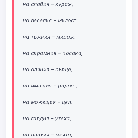
на слабия – кураж,
на веселия – милост,
на тъжния – мираж,
на скромния – посока,
на алчния – сърце,
на имащия – радост,
на можещия – цел,
на гордия – утеха,
на плахия – мечта,