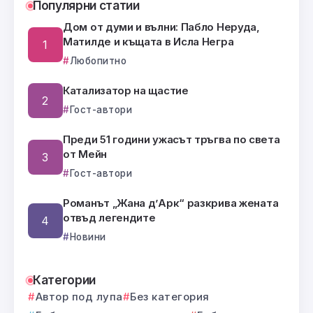
Популярни статии
Дом от думи и вълни: Пабло Неруда,
Матилде и къщата в Исла Негра
Любопитно
Катализатор на щастие
Гост-автори
Преди 51 години ужасът тръгва по света
от Мейн
Гост-автори
Романът „Жана д’Арк“ разкрива жената
отвъд легендите
Новини
Категории
Автор под лупа
Без категория