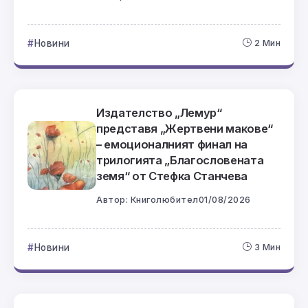
Новини
2 Мин
Издателство „Лемур“
представя „Жертвени макове“
– емоционалният финал на
трилогията „Благословената
земя“ от Стефка Станчева
Автор:
Книголюбител
01/08/2026
Новини
3 Мин