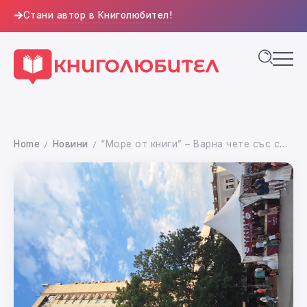
Стани автор в Книголюбител!
Home
Новини
“Море от книги” – Варна чете със сърце (репортаж от откриването)
/
/