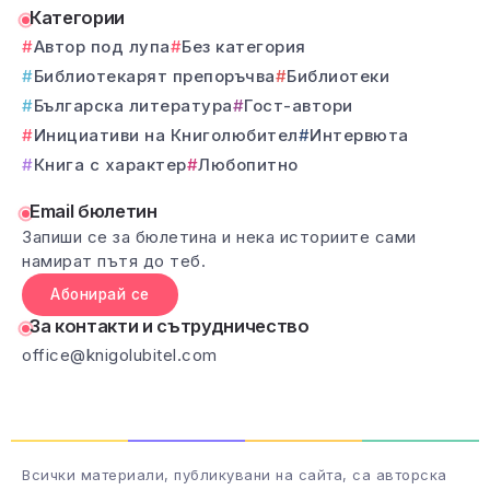
Категории
Автор под лупа
Без категория
Библиотекарят препоръчва
Библиотеки
Българска литература
Гост-автори
Инициативи на Книголюбител
Интервюта
Книга с характер
Любопитно
Email бюлетин
Запиши се за бюлетина и нека историите сами
намират пътя до теб.
Абонирай се
За контакти и сътрудничество
office@knigolubitel.com
Всички материали, публикувани на сайта, са авторска