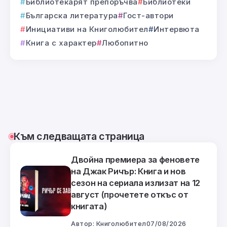
Библиотекарят препоръчва
Библиотеки
Българска литература
Гост-автори
Инициативи на Книголюбител
Интервюта
Книга с характер
Любопитно
Към следващата страница
Двойна премиера за феновете
на Джак Ричър: Книга и нов
сезон на сериала излизат на 12
август (прочетете откъс от
книгата)
Автор:
Книголюбител
07/08/2026