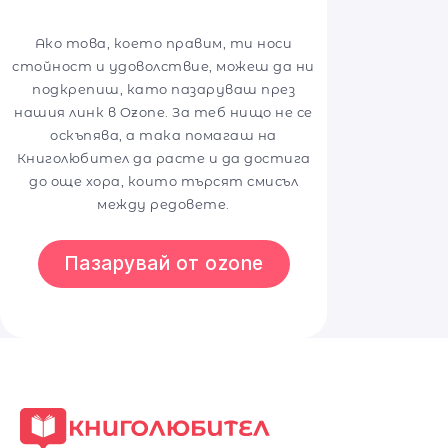
Ако това, което правим, ти носи
стойност и удоволствие, можеш да ни
подкрепиш, като пазаруваш през
нашия линк в Ozone. За теб нищо не се
оскъпява, а така помагаш на
Книголюбител да расте и да достига
до още хора, които търсят смисъл
между редовете.
Пазарувай от ozone