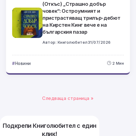
(Откъс) „Страшно добър
човек“: Остроумният и
пристрастяващ трилър-дебют
на Кирстен Кинг вече е на
българския пазар
Автор:
Книголюбител
31/07/2026
Новини
2 Мин
Следваща страница »
Подкрепи Книголюбител с един
клик!