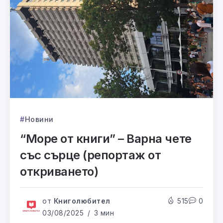
Новини
“Море от книги” – Варна чете
със сърце (репортаж от
откриването)
от
Книголюбител
515
0
03/08/2025
3 мин